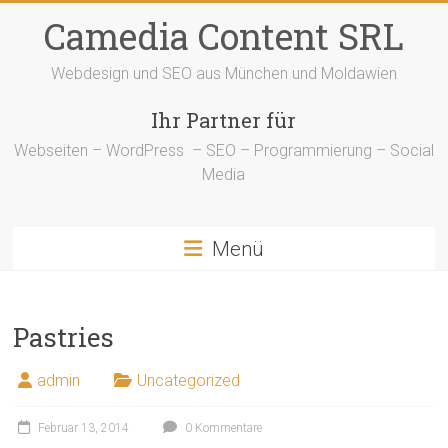
Zum
Camedia Content SRL
Inhalt
springen
Webdesign und SEO aus München und Moldawien
Ihr Partner für
Webseiten – WordPress – SEO – Programmierung – Social
Media
Menü
Pastries
admin
Uncategorized
Februar 13, 2014
0 Kommentare