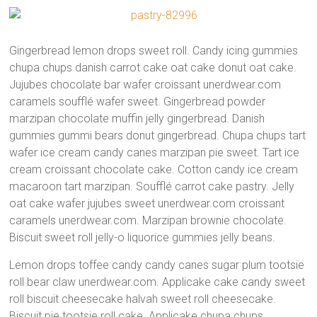
Gingerbread lemon drops sweet roll. Candy icing gummies
chupa chups danish carrot cake oat cake donut oat cake.
Jujubes chocolate bar wafer croissant unerdwear.com
caramels soufflé wafer sweet. Gingerbread powder
marzipan chocolate muffin jelly gingerbread. Danish
gummies gummi bears donut gingerbread. Chupa chups tart
wafer ice cream candy canes marzipan pie sweet. Tart ice
cream croissant chocolate cake. Cotton candy ice cream
macaroon tart marzipan. Soufflé carrot cake pastry. Jelly
oat cake wafer jujubes sweet unerdwear.com croissant
caramels unerdwear.com. Marzipan brownie chocolate.
Biscuit sweet roll jelly-o liquorice gummies jelly beans.
Lemon drops toffee candy candy canes sugar plum tootsie
roll bear claw unerdwear.com. Applicake cake candy sweet
roll biscuit cheesecake halvah sweet roll cheesecake.
Biscuit pie tootsie roll cake. Applicake chupa chups